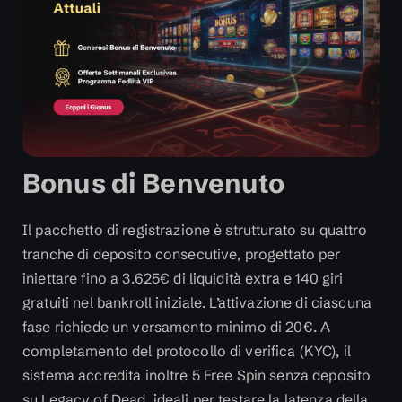
Bonus di Benvenuto
Il pacchetto di registrazione è strutturato su quattro
tranche di deposito consecutive, progettato per
iniettare fino a 3.625€ di liquidità extra e 140 giri
gratuiti nel bankroll iniziale. L’attivazione di ciascuna
fase richiede un versamento minimo di 20€. A
completamento del protocollo di verifica (KYC), il
sistema accredita inoltre 5 Free Spin senza deposito
su Legacy of Dead, ideali per testare la latenza della