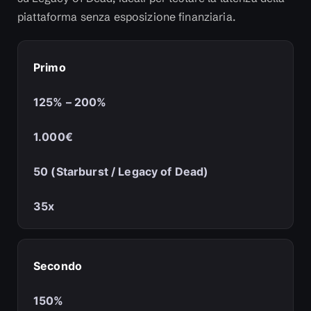
piattaforma senza esposizione finanziaria.
Primo
125% – 200%
1.000€
50 (Starburst / Legacy of Dead)
35x
Secondo
150%