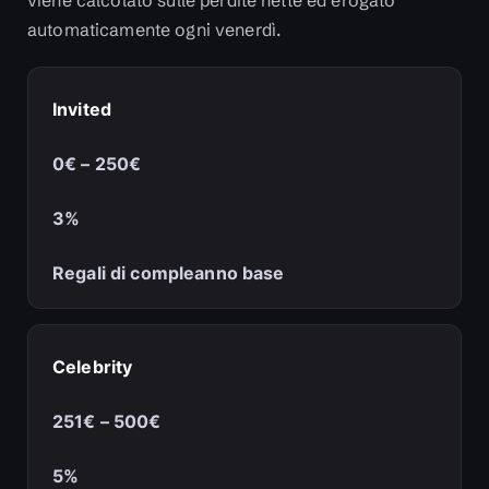
automaticamente ogni venerdì.
Invited
0€ – 250€
3%
Regali di compleanno base
Celebrity
251€ – 500€
5%