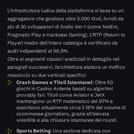
L’infrastruttura ludica della piattaforma si basa su un
aggregatore che gestisce oltre 3.000 titoli, forniti da
più di 30 sviluppatori di livello tier-1 (come NetEnt,
Pragmatic Play e Hacksaw Gaming). L’RTP (Return to
Player) medio dell’intero catalogo è certificato da
audit indipendenti al 96,5%.
Oltre ai segmenti classici analizzati in dettaglio nei
paragrafi successivi, l’architettura elabora un traffico
massiccio su due verticali specifici:
Crash Games e Titoli Istantanei
: Oltre 50
giochi in Casino Ardente basati su algoritmi
provably fair. Titoli come Aviator e JetX
mantengono un RTP matematico del 97% e
assorbono attualmente circa il 18% del volume di
scommesse giornaliero, grazie all’elevata
volatilità e alla chiusura istantanea del round.
Sports Betting
: Una sezione dedicata con