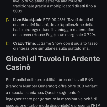
livello di volatilità estrema alla roulette
tradizionale grazie a moltiplicatori diretti fino a
500x.
Live Blackjack
: RTP 99,28%. Tavoli dotati di
dealer nativi italiani, dove l’applicazione della
basic strategy riduce il vantaggio matematico
della casa (House Edge) a un marginale 0,72%.
Crazy Time
: Il Game Show con il più alto tasso
di interazione simultanea sulla piattaforma.
Giochi di Tavolo in Ardente
Casinò
Per l’analisi delle probabilità, l’area dei tavoli RNG
(Random Number Generator) offre oltre 300 varianti
a risposta istantanea. Questo segmento è
ingegnerizzato per garantire la massima velocità di
esecuzione (turbo mode disponibile) e presenta l’RTP