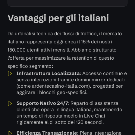
Vantaggi per gli italiani
Da un’analisi tecnica dei flussi di traffico, il mercato
italiano rappresenta oggi circa il 15% dei nostri
150.000 utenti attivi mensili. Abbiamo strutturato
l’offerta per massimizzare la retention di questo
specifico segmento:
Infrastruttura Localizzata
: Accesso continuo e
senza interruzioni tramite domini mirror dedicati
(come ardentecasino-italia.com), progettati per
aggirare i blocchi geo-specifici.
Supporto Nativo 24/7
: Reparto di assistenza
clienti che opera in lingua italiana, mantenendo
un tempo di risposta medio in Live Chat
rigidamente al di sotto dei 120 secondi.
Efficienza Transazionale
: Piena integrazione