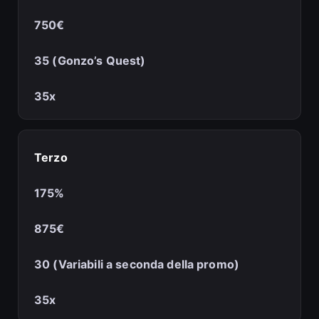
750€
35 (Gonzo’s Quest)
35x
Terzo
175%
875€
30 (Variabili a seconda della promo)
35x