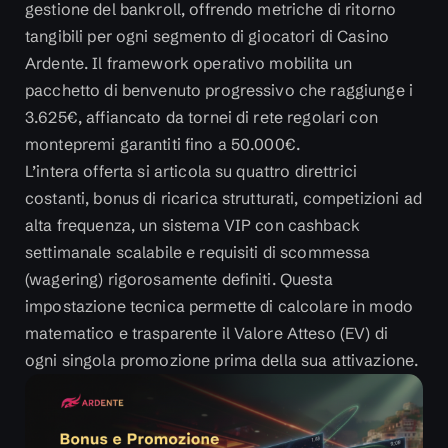
gestione del bankroll, offrendo metriche di ritorno
tangibili per ogni segmento di giocatori di Casino
Ardente. Il framework operativo mobilita un
pacchetto di benvenuto progressivo che raggiunge i
3.625€, affiancato da tornei di rete regolari con
montepremi garantiti fino a 50.000€.
L’intera offerta si articola su quattro direttrici
costanti, bonus di ricarica strutturati, competizioni ad
alta frequenza, un sistema VIP con cashback
settimanale scalabile e requisiti di scommessa
(wagering) rigorosamente definiti. Questa
impostazione tecnica permette di calcolare in modo
matematico e trasparente il Valore Atteso (EV) di
ogni singola promozione prima della sua attivazione.