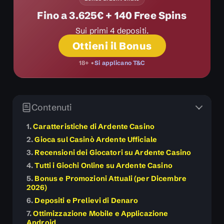
Fino a 3.625€ + 140 Free Spins
Sui primi 4 depositi.
Ottieni il Bonus
18+ •
Si applicano T&C
Contenuti
Caratteristiche di Ardente Casino
Gioca sul Casinò Ardente Ufficiale
Recensioni dei Giocatori su Ardente Casino
Tutti i Giochi Online su Ardente Casino
Bonus e Promozioni Attuali (per Dicembre
2026)
Depositi e Prelievi di Denaro
Ottimizzazione Mobile e Applicazione
Android