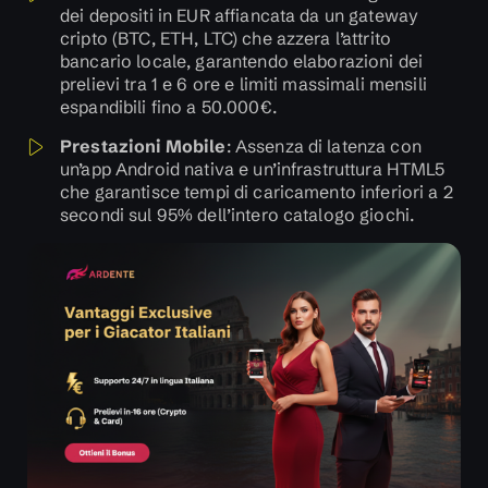
dei depositi in EUR affiancata da un gateway
cripto (BTC, ETH, LTC) che azzera l’attrito
bancario locale, garantendo elaborazioni dei
prelievi tra 1 e 6 ore e limiti massimali mensili
espandibili fino a 50.000€.
Prestazioni Mobile
: Assenza di latenza con
un’app Android nativa e un’infrastruttura HTML5
che garantisce tempi di caricamento inferiori a 2
secondi sul 95% dell’intero catalogo giochi.