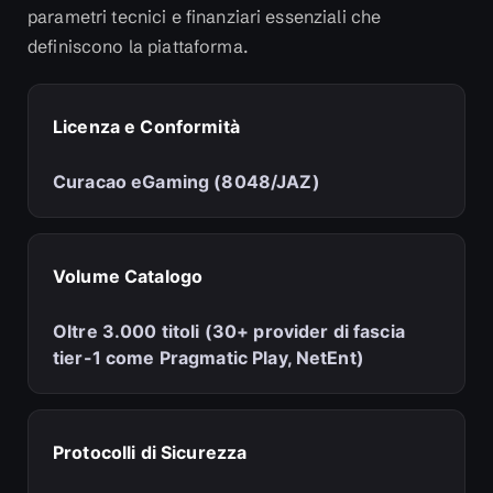
parametri tecnici e finanziari essenziali che
definiscono la piattaforma.
Licenza e Conformità
Curacao eGaming (8048/JAZ)
Volume Catalogo
Oltre 3.000 titoli (30+ provider di fascia
tier-1 come Pragmatic Play, NetEnt)
Protocolli di Sicurezza