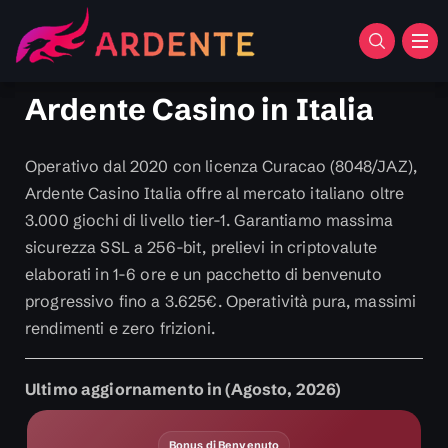
Ardente Casino in Italia
Operativo dal 2020 con licenza Curacao (8048/JAZ),
Ardente Casino Italia offre al mercato italiano oltre
3.000 giochi di livello tier-1. Garantiamo massima
sicurezza SSL a 256-bit, prelievi in criptovalute
elaborati in 1-6 ore e un pacchetto di benvenuto
progressivo fino a 3.625€. Operatività pura, massimi
rendimenti e zero frizioni.
Ultimo aggiornamento in (Agosto, 2026)
Bonus di Benvenuto